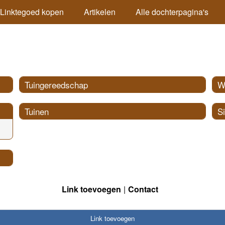
Linktegoed kopen
Artikelen
Alle dochterpagina's
Tuingereedschap
W
Tuinen
Si
Link toevoegen
Contact
Link toevoegen