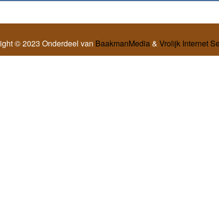
ight © 2023 Onderdeel van
BaakmanMedia
&
Vrolijk Internet S